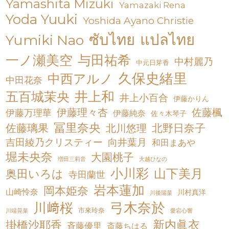
Yamashita Mizuki
Yamazaki Rena
Yoda Yuuki
Yoshida Ayano Christie
ซับไทย
แปลไทย
Yumiki Nao
一ノ瀬美空
与田祐希
中村麗乃
中元日芽香
久保史緒里
中西アルノ
中田花奈
井上和
五百城茉央
井上小百合
伊藤かりん
伊藤理々杏
佐藤楓
伊藤万理華
伊藤純奈
佐々木琴子
冨里奈央
佐藤璃果
北川悠理
北野日奈子
吉田綾乃クリスティー
向井葉月
和田まあや
堀未央奈
大園桃子
増田三莉音
大越ひなの
小川彩
山下美月
奥田いろは
寺田蘭世
岩本蓮加
岡本姫奈
山崎怜奈
川村真洋
川後陽菜
弓木奈於
川﨑桜
市來玲奈
川端晃菜
愛宕心響
新内眞衣
掛橋沙耶香
斉藤優里
斎藤ちはる