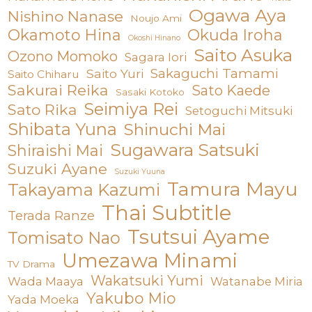
Ogawa Aya
Nishino Nanase
Noujo Ami
Okamoto Hina
Okuda Iroha
Okoshi Hinano
Saito Asuka
Ozono Momoko
Sagara Iori
Sakaguchi Tamami
Saito Yuri
Saito Chiharu
Sakurai Reika
Sato Kaede
Sasaki Kotoko
Seimiya Rei
Sato Rika
Setoguchi Mitsuki
Shibata Yuna
Shinuchi Mai
Sugawara Satsuki
Shiraishi Mai
Suzuki Ayane
Suzuki Yuuna
Tamura Mayu
Takayama Kazumi
Thai Subtitle
Terada Ranze
Tsutsui Ayame
Tomisato Nao
Umezawa Minami
TV Drama
Wakatsuki Yumi
Wada Maaya
Watanabe Miria
Yakubo Mio
Yada Moeka