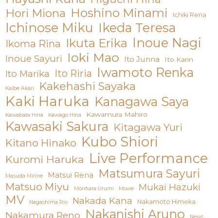
Hoshino Minami
Hori Miona
Ichiki Rena
Ichinose Miku
Ikeda Teresa
Inoue Nagi
Ikuta Erika
Ikoma Rina
Ioki Mao
Inoue Sayuri
Ito Junna
Ito Karin
Iwamoto Renka
Ito Riria
Ito Marika
Kakehashi Sayaka
Kaibe Akari
Kaki Haruka
Kanagawa Saya
Kawamura Mahiro
Kawabata Hina
Kawago Hina
Kawasaki Sakura
Kitagawa Yuri
Kubo Shiori
Kitano Hinako
Live Performance
Kuromi Haruka
Matsumura Sayuri
Matsui Rena
Masuda Mirine
Matsuo Miyu
Mukai Hazuki
Morihara Urumi
Movie
MV
Nakada Kana
Nakamoto Himeka
Nagashima Rio
Nakanishi Aruno
Nakamura Reno
News