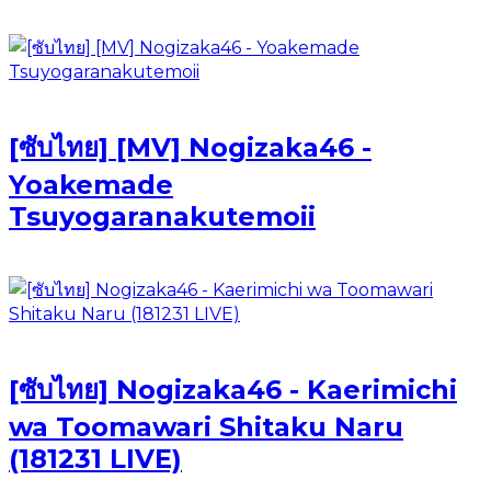
[ซับไทย] [MV] Nogizaka46 -
Yoakemade
Tsuyogaranakutemoii
[ซับไทย] Nogizaka46 - Kaerimichi
wa Toomawari Shitaku Naru
(181231 LIVE)