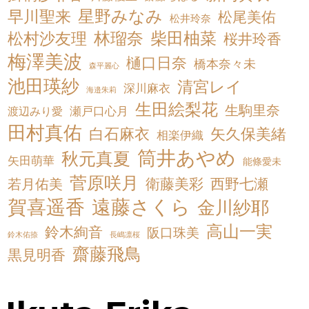
星野みなみ
早川聖来
松尾美佑
松井玲奈
松村沙友理
林瑠奈
柴田柚菜
桜井玲香
梅澤美波
樋口日奈
橋本奈々未
森平麗心
池田瑛紗
清宮レイ
深川麻衣
海邉朱莉
生田絵梨花
生駒里奈
渡辺みり愛
瀬戸口心月
田村真佑
白石麻衣
矢久保美緒
相楽伊織
筒井あやめ
秋元真夏
矢田萌華
能條愛未
菅原咲月
衛藤美彩
西野七瀬
若月佑美
賀喜遥香
遠藤さくら
金川紗耶
高山一実
鈴木絢音
阪口珠美
鈴木佑捺
長嶋凛桜
齋藤飛鳥
黒見明香