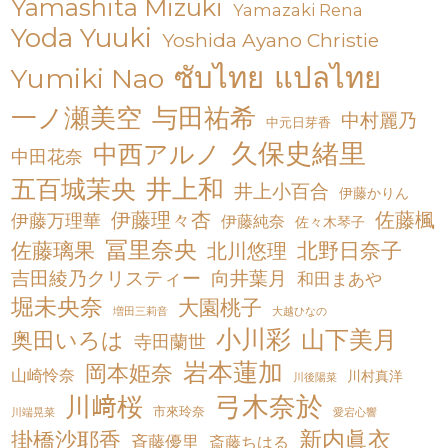
Yamashita Mizuki
Yamazaki Rena
Yoda Yuuki
Yoshida Ayano Christie
ซับไทย
แปลไทย
Yumiki Nao
一ノ瀬美空
与田祐希
中村麗乃
中元日芽香
久保史緒里
中西アルノ
中田花奈
井上和
五百城茉央
井上小百合
伊藤かりん
伊藤理々杏
佐藤楓
伊藤万理華
伊藤純奈
佐々木琴子
冨里奈央
佐藤璃果
北川悠理
北野日奈子
吉田綾乃クリスティー
向井葉月
和田まあや
堀未央奈
大園桃子
増田三莉音
大越ひなの
小川彩
山下美月
奥田いろは
寺田蘭世
岩本蓮加
岡本姫奈
山崎怜奈
川村真洋
川後陽菜
弓木奈於
川﨑桜
市來玲奈
川端晃菜
愛宕心響
新内眞衣
掛橋沙耶香
斉藤優里
斎藤ちはる