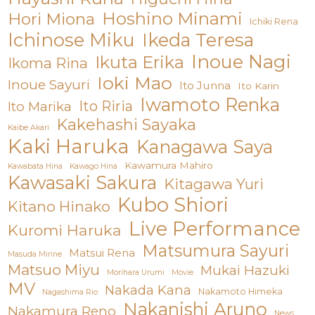
Hoshino Minami
Hori Miona
Ichiki Rena
Ichinose Miku
Ikeda Teresa
Inoue Nagi
Ikuta Erika
Ikoma Rina
Ioki Mao
Inoue Sayuri
Ito Junna
Ito Karin
Iwamoto Renka
Ito Riria
Ito Marika
Kakehashi Sayaka
Kaibe Akari
Kaki Haruka
Kanagawa Saya
Kawamura Mahiro
Kawabata Hina
Kawago Hina
Kawasaki Sakura
Kitagawa Yuri
Kubo Shiori
Kitano Hinako
Live Performance
Kuromi Haruka
Matsumura Sayuri
Matsui Rena
Masuda Mirine
Matsuo Miyu
Mukai Hazuki
Morihara Urumi
Movie
MV
Nakada Kana
Nakamoto Himeka
Nagashima Rio
Nakanishi Aruno
Nakamura Reno
News