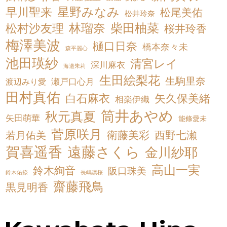
星野みなみ
早川聖来
松尾美佑
松井玲奈
松村沙友理
林瑠奈
柴田柚菜
桜井玲香
梅澤美波
樋口日奈
橋本奈々未
森平麗心
池田瑛紗
清宮レイ
深川麻衣
海邉朱莉
生田絵梨花
生駒里奈
渡辺みり愛
瀬戸口心月
田村真佑
白石麻衣
矢久保美緒
相楽伊織
筒井あやめ
秋元真夏
矢田萌華
能條愛未
菅原咲月
衛藤美彩
西野七瀬
若月佑美
賀喜遥香
遠藤さくら
金川紗耶
高山一実
鈴木絢音
阪口珠美
鈴木佑捺
長嶋凛桜
齋藤飛鳥
黒見明香