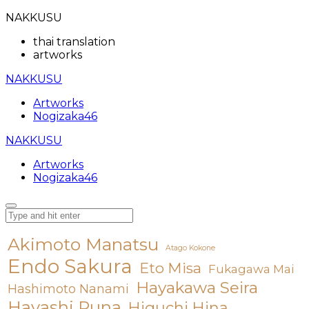
NAKKUSU
thai translation
artworks
NAKKUSU
Artworks
Nogizaka46
NAKKUSU
Artworks
Nogizaka46
Akimoto Manatsu
Atago Kokone
Endo Sakura
Eto Misa
Fukagawa Mai
Hayakawa Seira
Hashimoto Nanami
Hayashi Runa
Higuchi Hina