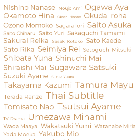
Ogawa Aya
Nishino Nanase
Noujo Ami
Okamoto Hina
Okuda Iroha
Okoshi Hinano
Saito Asuka
Ozono Momoko
Sagara Iori
Sakaguchi Tamami
Saito Yuri
Saito Chiharu
Sakurai Reika
Sato Kaede
Sasaki Kotoko
Seimiya Rei
Sato Rika
Setoguchi Mitsuki
Shibata Yuna
Shinuchi Mai
Sugawara Satsuki
Shiraishi Mai
Suzuki Ayane
Suzuki Yuuna
Tamura Mayu
Takayama Kazumi
Thai Subtitle
Terada Ranze
Tsutsui Ayame
Tomisato Nao
Umezawa Minami
TV Drama
Wakatsuki Yumi
Wada Maaya
Watanabe Miria
Yakubo Mio
Yada Moeka