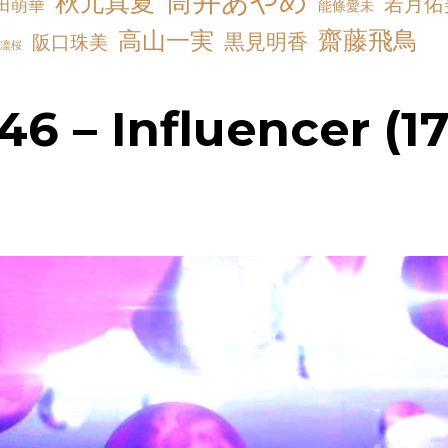
筒井あやめ
秋元真夏
若月佑
田萌華
能條愛未
齋藤飛鳥
高山一実
黒見明香
阪口珠美
凛桜
46 – Influencer (1