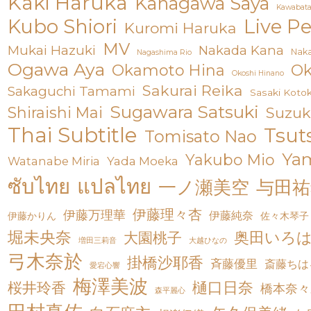
Kaki Haruka
Kanagawa Saya
Kawabata
Live P
Kubo Shiori
Kuromi Haruka
MV
Mukai Hazuki
Nakada Kana
Nak
Nagashima Rio
Ogawa Aya
Okamoto Hina
Ok
Okoshi Hinano
Sakurai Reika
Sakaguchi Tamami
Sasaki Koto
Sugawara Satsuki
Shiraishi Mai
Suzuk
Thai Subtitle
Tsut
Tomisato Nao
Yam
Yakubo Mio
Watanabe Miria
Yada Moeka
ซับไทย
แปลไทย
一ノ瀬美空
与田祐
伊藤理々杏
伊藤万理華
伊藤純奈
伊藤かりん
佐々木琴子
堀未央奈
奥田いろ
大園桃子
増田三莉音
大越ひなの
弓木奈於
掛橋沙耶香
斉藤優里
斎藤ちは
愛宕心響
梅澤美波
樋口日奈
桜井玲香
橋本奈々
森平麗心