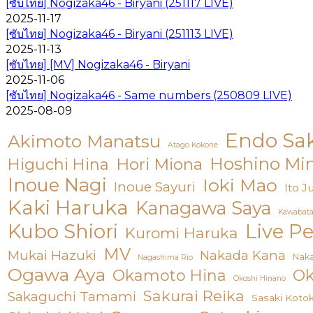
[ซับไทย] Nogizaka46 - Biryani (251117 LIVE)
2025-11-17
[ซับไทย] Nogizaka46 - Biryani (251113 LIVE)
2025-11-13
[ซับไทย] [MV] Nogizaka46 - Biryani
2025-11-06
[ซับไทย] Nogizaka46 - Same numbers (250809 LIVE)
2025-08-09
Endo Sa
Akimoto Manatsu
Atago Kokone
Hoshino Mi
Hori Miona
Higuchi Hina
Inoue Nagi
Ioki Mao
Inoue Sayuri
Ito J
Kaki Haruka
Kanagawa Saya
Kawabata
Live P
Kubo Shiori
Kuromi Haruka
MV
Mukai Hazuki
Nakada Kana
Nak
Nagashima Rio
Ogawa Aya
Okamoto Hina
Ok
Okoshi Hinano
Sakurai Reika
Sakaguchi Tamami
Sasaki Koto