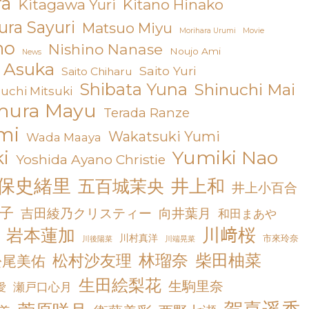
ra
Kitagawa Yuri
Kitano Hinako
ra Sayuri
Matsuo Miyu
Morihara Urumi
Movie
no
Nishino Nanase
Noujo Ami
News
o Asuka
Saito Yuri
Saito Chiharu
Shibata Yuna
Shinuchi Mai
uchi Mitsuki
mura Mayu
Terada Ranze
mi
Wakatsuki Yumi
Wada Maaya
Yumiki Nao
i
Yoshida Ayano Christie
保史緒里
井上和
五百城茉央
井上小百合
子
吉田綾乃クリスティー
向井葉月
和田まあや
川﨑桜
岩本蓮加
川村真洋
市來玲奈
川後陽菜
川端晃菜
松村沙友理
林瑠奈
柴田柚菜
松尾美佑
生田絵梨花
生駒里奈
愛
瀬戸口心月