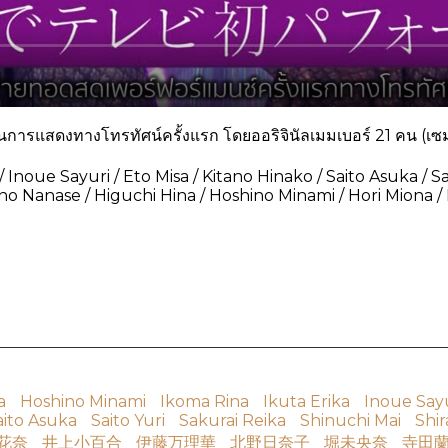
แสดงทางโทรทัศน์ครั้งแรก โดยออริจินัลเมมเบอร์ 21 คน (เซมบัต
Inoue Sayuri / Eto Misa / Kitano Hinako / Saito Asuka / Sait
o Nanase / Higuchi Hina / Hoshino Minami / Hori Miona 
a
Hoshino Minami
Ikoma Rina
Ikuta Erika
Inoue Say
aito Asuka
Saito Yuri
Sakurai Reika
Shinuchi Mai
Shir
花奈
井上小百合
伊藤万理華
北野日奈子
堀未央奈
寺田