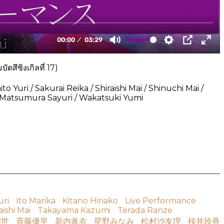
สึซิงเกิลที่ 17)
o Yuri / Sakurai Reika / Shiraishi Mai / Shinuchi Mai /
/ Matsumura Sayuri / Wakatsuki Yumi
uri
Ito Marika
Kitano Hinako
Live Performance
aishi Mai
Takayama Kazumi
Terada Ranze
蘭世
斉藤優里
新内眞衣
星野みなみ
松村沙友理
桜井玲香