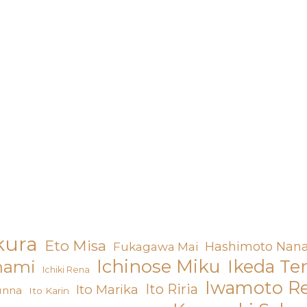
kura
Eto Misa
Hashimoto Nan
Fukagawa Mai
Ichinose Miku
Ikeda Te
nami
Ichiki Rena
Iwamoto R
Ito Riria
Ito Marika
unna
Ito Karin