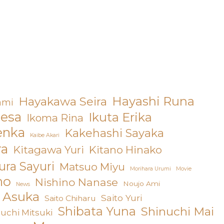
Hayashi Runa
Hayakawa Seira
ami
resa
Ikuta Erika
Ikoma Rina
enka
Kakehashi Sayaka
Kaibe Akari
ra
Kitagawa Yuri
Kitano Hinako
ra Sayuri
Matsuo Miyu
Morihara Urumi
Movie
no
Nishino Nanase
Noujo Ami
News
o Asuka
Saito Yuri
Saito Chiharu
Shibata Yuna
Shinuchi Mai
uchi Mitsuki