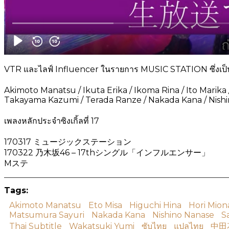
VTR และไลฟ์ Influencer ในรายการ MUSIC STATION ซึ่งเป็นการ
Akimoto Manatsu / Ikuta Erika / Ikoma Rina / Ito Marika / 
Takayama Kazumi / Terada Ranze / Nakada Kana / Nishin
เพลงหลักประจำซิงเกิ้ลที่ 17
170317 ミュージックステーション
170322 乃木坂46 – 17thシングル「インフルエンサー」
Mステ
Tags:
Akimoto Manatsu
Eto Misa
Higuchi Hina
Hori Mion
Matsumura Sayuri
Nakada Kana
Nishino Nanase
S
Thai Subtitle
Wakatsuki Yumi
ซับไทย
แปลไทย
中田