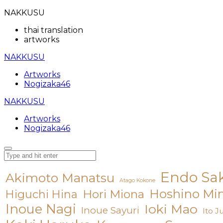
NAKKUSU
thai translation
artworks
NAKKUSU
Artworks
Nogizaka46
NAKKUSU
Artworks
Nogizaka46
Endo Sa
Akimoto Manatsu
Atago Kokone
Hoshino Mi
Hori Miona
Higuchi Hina
Inoue Nagi
Ioki Mao
Inoue Sayuri
Ito J