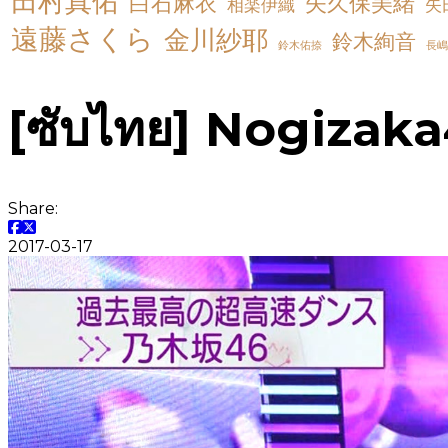
田村真佑
白石麻衣
矢久保美緒
相楽伊織
矢
遠藤さくら
金川紗耶
鈴木絢音
鈴木佑捺
長嶋
[ซับไทย] Nogizaka
Share:
2017-03-17