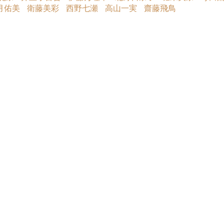
月佑美
衛藤美彩
西野七瀬
高山一実
齋藤飛鳥