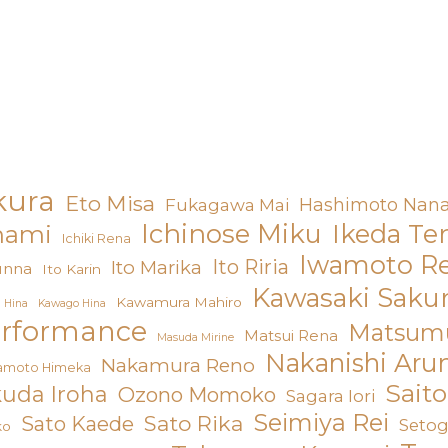
kura
Eto Misa
Hashimoto Nan
Fukagawa Mai
Ichinose Miku
Ikeda Te
nami
Ichiki Rena
Iwamoto R
Ito Riria
Ito Marika
unna
Ito Karin
Kawasaki Saku
Kawamura Mahiro
 Hina
Kawago Hina
erformance
Matsumu
Matsui Rena
Masuda Mirine
Nakanishi Aru
Nakamura Reno
amoto Himeka
Sait
uda Iroha
Ozono Momoko
Sagara Iori
Seimiya Rei
Sato Rika
Sato Kaede
Setog
ko