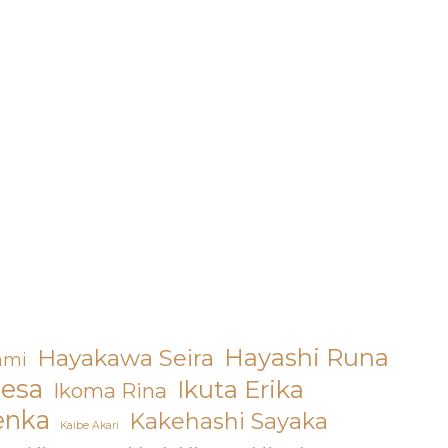
Hayashi Runa
Hayakawa Seira
ami
resa
Ikuta Erika
Ikoma Rina
enka
Kakehashi Sayaka
Kaibe Akari