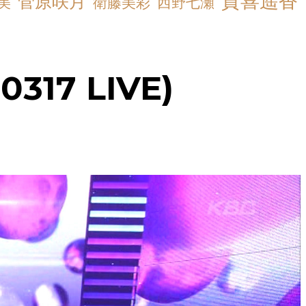
賀喜遥香
菅原咲月
衛藤美彩
西野七瀬
美
70317 LIVE)