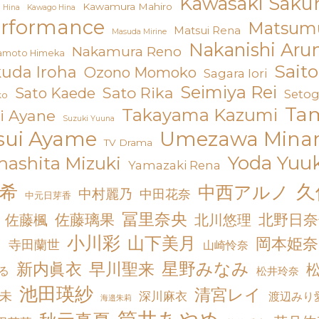
Kawasaki Saku
Kawamura Mahiro
 Hina
Kawago Hina
erformance
Matsumu
Matsui Rena
Masuda Mirine
Nakanishi Aru
Nakamura Reno
amoto Himeka
Sait
uda Iroha
Ozono Momoko
Sagara Iori
Seimiya Rei
Sato Rika
Sato Kaede
Setog
ko
Ta
Takayama Kazumi
i Ayane
Suzuki Yuuna
sui Ayame
Umezawa Mina
TV Drama
Yoda Yuuk
ashita Mizuki
Yamazaki Rena
久
希
中西アルノ
中村麗乃
中田花奈
中元日芽香
冨里奈央
佐藤璃果
北川悠理
北野日奈
佐藤楓
小川彩
山下美月
は
岡本姫奈
寺田蘭世
山崎怜奈
星野みなみ
新内眞衣
早川聖来
る
松井玲奈
池田瑛紗
清宮レイ
未
深川麻衣
渡辺みり
海邉朱莉