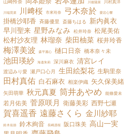
岩本蓮加
岡本姫奈
山崎怜奈
川村真洋
川後陽菜
弓木奈於
川﨑桜
市來玲奈
川端晃菜
愛宕心響
新内眞衣
掛橋沙耶香
斉藤優里
斎藤ちはる
星野みなみ
早川聖来
松尾美佑
松井玲奈
松村沙友理
林瑠奈
柴田柚菜
桜井玲香
梅澤美波
樋口日奈
橋本奈々未
森平麗心
池田瑛紗
清宮レイ
深川麻衣
海邉朱莉
生田絵梨花
生駒里奈
渡辺みり愛
瀬戸口心月
田村真佑
白石麻衣
矢久保美緒
相楽伊織
筒井あやめ
秋元真夏
矢田萌華
能條愛未
菅原咲月
衛藤美彩
西野七瀬
若月佑美
賀喜遥香
遠藤さくら
金川紗耶
高山一実
鈴木絢音
阪口珠美
鈴木佑捺
長嶋凛桜
齋藤飛鳥
黒見明香