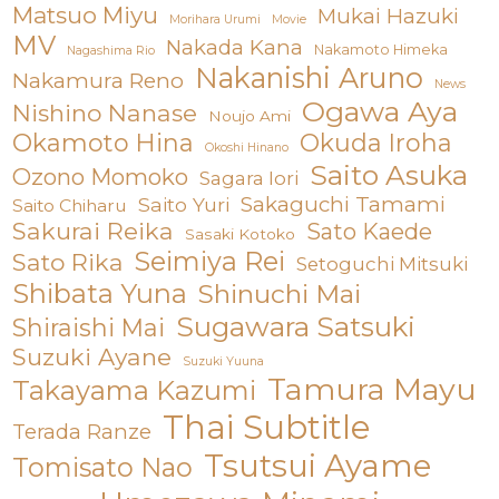
Matsuo Miyu
Mukai Hazuki
Morihara Urumi
Movie
MV
Nakada Kana
Nakamoto Himeka
Nagashima Rio
Nakanishi Aruno
Nakamura Reno
News
Ogawa Aya
Nishino Nanase
Noujo Ami
Okamoto Hina
Okuda Iroha
Okoshi Hinano
Saito Asuka
Ozono Momoko
Sagara Iori
Sakaguchi Tamami
Saito Yuri
Saito Chiharu
Sakurai Reika
Sato Kaede
Sasaki Kotoko
Seimiya Rei
Sato Rika
Setoguchi Mitsuki
Shibata Yuna
Shinuchi Mai
Sugawara Satsuki
Shiraishi Mai
Suzuki Ayane
Suzuki Yuuna
Tamura Mayu
Takayama Kazumi
Thai Subtitle
Terada Ranze
Tsutsui Ayame
Tomisato Nao