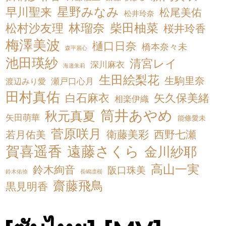
星野みなみ
早川聖来
松尾美佑
松井玲奈
松村沙友理
林瑠奈
柴田柚菜
桜井玲香
梅澤美波
樋口日奈
橋本奈々未
森平麗心
池田瑛紗
清宮レイ
深川麻衣
海邉朱莉
生田絵梨花
生駒里奈
渡辺みり愛
瀬戸口心月
田村真佑
白石麻衣
矢久保美緒
相楽伊織
筒井あやめ
秋元真夏
矢田萌華
能條愛未
菅原咲月
衛藤美彩
西野七瀬
若月佑美
賀喜遥香
遠藤さくら
金川紗耶
高山一実
鈴木絢音
阪口珠美
鈴木佑捺
長嶋凛桜
齋藤飛鳥
黒見明香