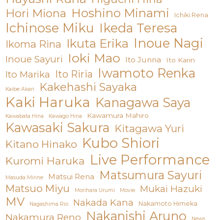
Hoshino Minami
Hori Miona
Ichiki Rena
Ichinose Miku
Ikeda Teresa
Inoue Nagi
Ikuta Erika
Ikoma Rina
Ioki Mao
Inoue Sayuri
Ito Junna
Ito Karin
Iwamoto Renka
Ito Riria
Ito Marika
Kakehashi Sayaka
Kaibe Akari
Kaki Haruka
Kanagawa Saya
Kawamura Mahiro
Kawabata Hina
Kawago Hina
Kawasaki Sakura
Kitagawa Yuri
Kubo Shiori
Kitano Hinako
Live Performance
Kuromi Haruka
Matsumura Sayuri
Matsui Rena
Masuda Mirine
Matsuo Miyu
Mukai Hazuki
Morihara Urumi
Movie
MV
Nakada Kana
Nakamoto Himeka
Nagashima Rio
Nakanishi Aruno
Nakamura Reno
News