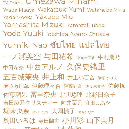
Umezawa Minami
TV Drama
Wakatsuki Yumi
Wada Maaya
Watanabe Miria
Yakubo Mio
Yada Moeka
Yamashita Mizuki
Yamazaki Rena
Yoda Yuuki
Yoshida Ayano Christie
ซับไทย
แปลไทย
Yumiki Nao
一ノ瀬美空
与田祐希
中村麗乃
中元日芽香
久保史緒里
中西アルノ
中田花奈
井上和
五百城茉央
井上小百合
伊藤かりん
伊藤理々杏
佐藤楓
伊藤万理華
伊藤純奈
佐々木琴子
冨里奈央
佐藤璃果
北川悠理
北野日奈子
吉田綾乃クリスティー
向井葉月
和田まあや
堀未央奈
大園桃子
増田三莉音
大越ひなの
小川彩
山下美月
奥田いろは
寺田蘭世