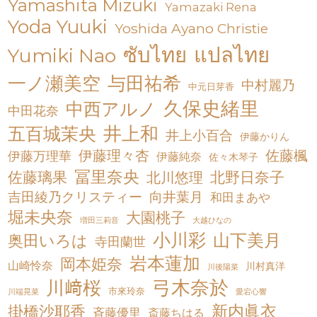
Yamashita Mizuki
Yamazaki Rena
Yoda Yuuki
Yoshida Ayano Christie
ซับไทย
แปลไทย
Yumiki Nao
一ノ瀬美空
与田祐希
中村麗乃
中元日芽香
久保史緒里
中西アルノ
中田花奈
井上和
五百城茉央
井上小百合
伊藤かりん
伊藤理々杏
佐藤楓
伊藤万理華
伊藤純奈
佐々木琴子
冨里奈央
佐藤璃果
北川悠理
北野日奈子
吉田綾乃クリスティー
向井葉月
和田まあや
堀未央奈
大園桃子
増田三莉音
大越ひなの
小川彩
山下美月
奥田いろは
寺田蘭世
岩本蓮加
岡本姫奈
山崎怜奈
川村真洋
川後陽菜
弓木奈於
川﨑桜
市來玲奈
川端晃菜
愛宕心響
新内眞衣
掛橋沙耶香
斉藤優里
斎藤ちはる