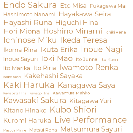
Endo Sakura
Eto Misa
Fukagawa Mai
Hayakawa Seira
Hashimoto Nanami
Hayashi Runa
Higuchi Hina
Hoshino Minami
Hori Miona
Ichiki Rena
Ichinose Miku
Ikeda Teresa
Inoue Nagi
Ikuta Erika
Ikoma Rina
Ioki Mao
Inoue Sayuri
Ito Junna
Ito Karin
Iwamoto Renka
Ito Riria
Ito Marika
Kakehashi Sayaka
Kaibe Akari
Kaki Haruka
Kanagawa Saya
Kawamura Mahiro
Kawabata Hina
Kawago Hina
Kawasaki Sakura
Kitagawa Yuri
Kubo Shiori
Kitano Hinako
Live Performance
Kuromi Haruka
Matsumura Sayuri
Matsui Rena
Masuda Mirine