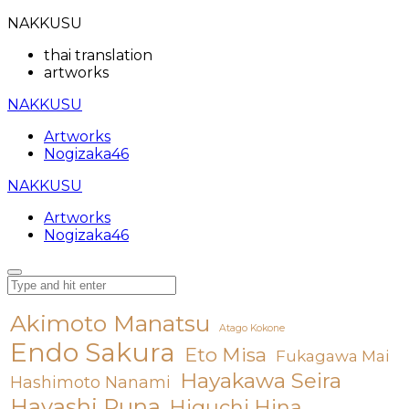
NAKKUSU
thai translation
artworks
NAKKUSU
Artworks
Nogizaka46
NAKKUSU
Artworks
Nogizaka46
Akimoto Manatsu
Atago Kokone
Endo Sakura
Eto Misa
Fukagawa Mai
Hayakawa Seira
Hashimoto Nanami
Hayashi Runa
Higuchi Hina