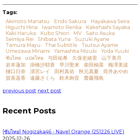
Tags:
Akimoto Manatsu
Endo Sakura
Hayakawa Seira
Higuchi Hina
Iwamoto Renka
Kakehashi Sayaka
Kaki Haruka
Kubo Shiori
MV
Saito Asuka
Seimiya Rei
Shibata Yuna
Suzuki Ayane
Tamura Mayu
Thai Subtitle
Tsutsui Ayame
Umezawa Minami
Yamashita Mizuki
Yoda Yuuki
ซับไทย
แปลไทย
与田祐希
久保史緒里
山下美月
岩本蓮加
掛橋沙耶香
早川聖来
柴田柚菜
梅澤美波
樋口日奈
清宮レイ
田村真佑
秋元真夏
筒井あやめ
賀喜遥香
遠藤さくら
鈴木絢音
齋藤飛鳥
previous post
next post
Recent Posts
[ซับไทย] Nogizaka46 - Navel Orange (251226 LIVE)
2025-12-26