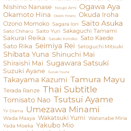
Ogawa Aya
Nishino Nanase
Noujo Ami
Okamoto Hina
Okuda Iroha
Okoshi Hinano
Saito Asuka
Ozono Momoko
Sagara Iori
Sakaguchi Tamami
Saito Yuri
Saito Chiharu
Sakurai Reika
Sato Kaede
Sasaki Kotoko
Seimiya Rei
Sato Rika
Setoguchi Mitsuki
Shibata Yuna
Shinuchi Mai
Sugawara Satsuki
Shiraishi Mai
Suzuki Ayane
Suzuki Yuuna
Tamura Mayu
Takayama Kazumi
Thai Subtitle
Terada Ranze
Tsutsui Ayame
Tomisato Nao
Umezawa Minami
TV Drama
Wakatsuki Yumi
Wada Maaya
Watanabe Miria
Yakubo Mio
Yada Moeka